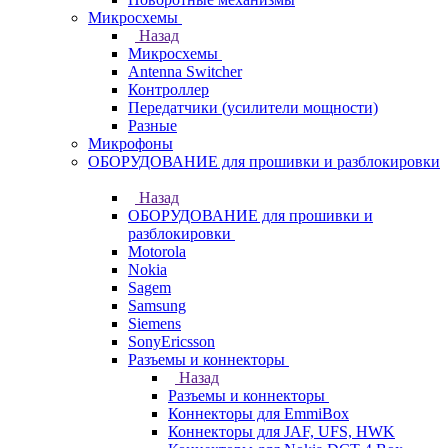
Микросхемы
Назад
Микросхемы
Antenna Switcher
Контроллер
Передатчики (усилители мощности)
Разные
Микрофоны
ОБОРУДОВАНИЕ для прошивки и разблокировки
Назад
ОБОРУДОВАНИЕ для прошивки и
разблокировки
Motorola
Nokia
Sagem
Samsung
Siemens
SonyEricsson
Разъемы и коннекторы
Назад
Разъемы и коннекторы
Коннекторы для EmmiBox
Коннекторы для JAF, UFS, HWK