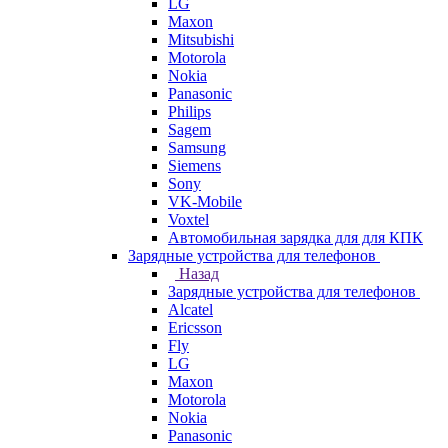
LG
Maxon
Mitsubishi
Motorola
Nokia
Panasonic
Philips
Sagem
Samsung
Siemens
Sony
VK-Mobile
Voxtel
Автомобильная зарядка для для КПК
Зарядные устройства для телефонов
Назад
Зарядные устройства для телефонов
Alcatel
Ericsson
Fly
LG
Maxon
Motorola
Nokia
Panasonic