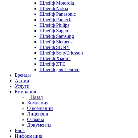
Шлейф Motorola
Шлейф Nokia
Шлейф Panasonic
Шлейф Pantech
Шлейф Philips
Шлейф Sagem
Шлейф Samsung
Шлейф Siemens
Шлейф SONY
Шлейф SonyEricsson
Шлейф Xiaomi
Шлейф ZTE
Шлейф для Lenovo
Бренды
Акции
Услуги
Компания
Назад
Компания
О компании
Лицензии
Отзывы
Документы
Блог
Информация