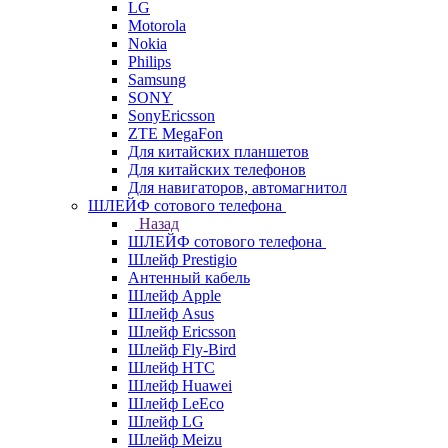
LG
Motorola
Nokia
Philips
Samsung
SONY
SonyEricsson
ZTE MegaFon
Для китайских планшетов
Для китайских телефонов
Для навигаторов, автомагнитол
ШЛЕЙФ сотового телефона
Назад
ШЛЕЙФ сотового телефона
Шлейф Prestigio
Антенный кабель
Шлейф Apple
Шлейф Asus
Шлейф Ericsson
Шлейф Fly-Bird
Шлейф HTC
Шлейф Huawei
Шлейф LeEco
Шлейф LG
Шлейф Meizu