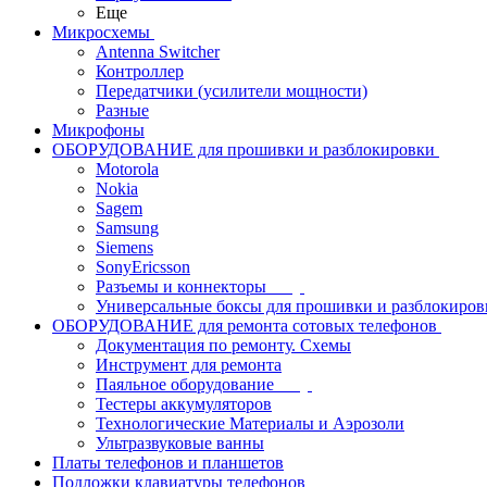
Еще
Микросхемы
Antenna Switcher
Контроллер
Передатчики (усилители мощности)
Разные
Микрофоны
ОБОРУДОВАНИЕ для прошивки и разблокировки
Motorola
Nokia
Sagem
Samsung
Siemens
SonyEricsson
Разъемы и коннекторы
Универсальные боксы для прошивки и разблокиров
ОБОРУДОВАНИЕ для ремонта сотовых телефонов
Документация по ремонту. Схемы
Инструмент для ремонта
Паяльное оборудование
Тестеры аккумуляторов
Технологические Материалы и Аэрозоли
Ультразвуковые ванны
Платы телефонов и планшетов
Подложки клавиатуры телефонов