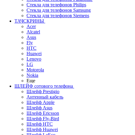
Стекла для телефонов Philips
Стекла для телефонов Samsung
Стекла для телефонов Siemens
ТАЧСКРИНЫ
Acer
Alcatel
Asus
Fly
HTC
Huawei
Lenovo
LG
Motorola
Nokia
Еще
ШЛЕЙФ сотового телефона
Шлейф Prestigio
Антенный кабель
Шлейф Apple
Шлейф Asus
Шлейф Ericsson
Шлейф Fly-Bird
Шлейф HTC
Шлейф Huawei
Шлейф LeEco