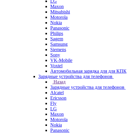
LG
Maxon
Mitsubishi
Motorola
Nokia
Panasonic
Philips
Sagem
Samsung
Siemens
Sony
VK-Mobile
Voxtel
Автомобильная зарядка для для КПК
Зарядные устройства для телефонов
Назад
Зарядные устройства для телефонов
Alcatel
Ericsson
Fly
LG
Maxon
Motorola
Nokia
Panasonic