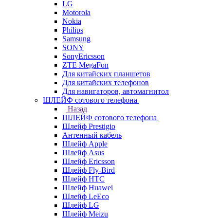
LG
Motorola
Nokia
Philips
Samsung
SONY
SonyEricsson
ZTE MegaFon
Для китайских планшетов
Для китайских телефонов
Для навигаторов, автомагнитол
ШЛЕЙФ сотового телефона
Назад
ШЛЕЙФ сотового телефона
Шлейф Prestigio
Антенный кабель
Шлейф Apple
Шлейф Asus
Шлейф Ericsson
Шлейф Fly-Bird
Шлейф HTC
Шлейф Huawei
Шлейф LeEco
Шлейф LG
Шлейф Meizu