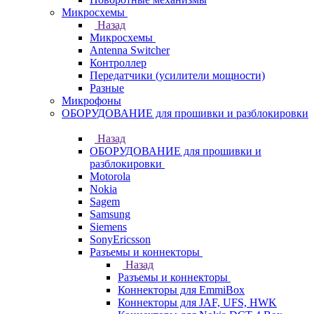
Микросхемы
Назад
Микросхемы
Antenna Switcher
Контроллер
Передатчики (усилители мощности)
Разные
Микрофоны
ОБОРУДОВАНИЕ для прошивки и разблокировки
Назад
ОБОРУДОВАНИЕ для прошивки и
разблокировки
Motorola
Nokia
Sagem
Samsung
Siemens
SonyEricsson
Разъемы и коннекторы
Назад
Разъемы и коннекторы
Коннекторы для EmmiBox
Коннекторы для JAF, UFS, HWK