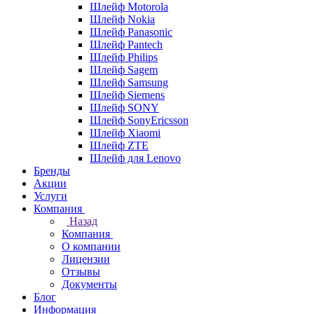
Шлейф Motorola
Шлейф Nokia
Шлейф Panasonic
Шлейф Pantech
Шлейф Philips
Шлейф Sagem
Шлейф Samsung
Шлейф Siemens
Шлейф SONY
Шлейф SonyEricsson
Шлейф Xiaomi
Шлейф ZTE
Шлейф для Lenovo
Бренды
Акции
Услуги
Компания
Назад
Компания
О компании
Лицензии
Отзывы
Документы
Блог
Информация