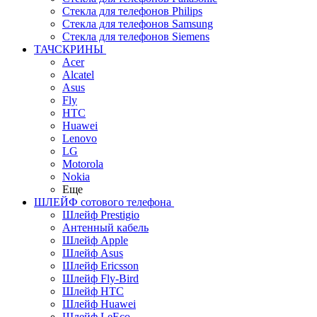
Стекла для телефонов Philips
Стекла для телефонов Samsung
Стекла для телефонов Siemens
ТАЧСКРИНЫ
Acer
Alcatel
Asus
Fly
HTC
Huawei
Lenovo
LG
Motorola
Nokia
Еще
ШЛЕЙФ сотового телефона
Шлейф Prestigio
Антенный кабель
Шлейф Apple
Шлейф Asus
Шлейф Ericsson
Шлейф Fly-Bird
Шлейф HTC
Шлейф Huawei
Шлейф LeEco