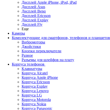
Дисплей Apple iPhone, iPod, iPad
Дисплей Asus
Дисплей Benq
Дисплей Ericsson
Дисплей Explay
Дисплей Fly
Еще
Камеры
Комплектующие для смартфонов, телефонов и планшетов
Вибромоторы
Джойстики
Кнопки переключатели
Разное
Разъемы для шлейфов на плату
Корпуса телефонов
Клавиатуры
Корпуса Alcatel
Корпуса Apple iPhone
Корпуса Ericsson
Корпуса Explay
Корпуса Lenovo
Корпуса LG
Корпуса Motorola
Корпуса Nokia
Корпуса Panasonic