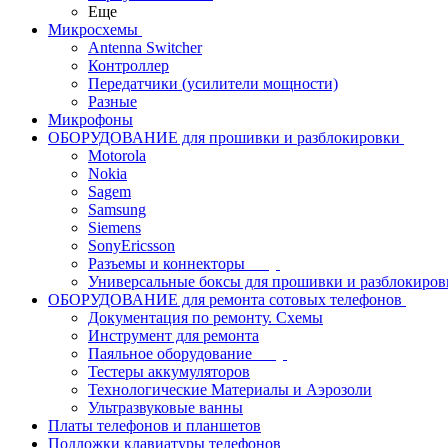
Еще
Микросхемы
Antenna Switcher
Контроллер
Передатчики (усилители мощности)
Разные
Микрофоны
ОБОРУДОВАНИЕ для прошивки и разблокировки
Motorola
Nokia
Sagem
Samsung
Siemens
SonyEricsson
Разъемы и коннекторы
Универсальные боксы для прошивки и разблокиров
ОБОРУДОВАНИЕ для ремонта сотовых телефонов
Документация по ремонту. Схемы
Инструмент для ремонта
Паяльное оборудование
Тестеры аккумуляторов
Технологические Материалы и Аэрозоли
Ультразвуковые ванны
Платы телефонов и планшетов
Подложки клавиатуры телефонов