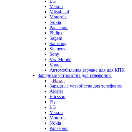
LG
Maxon
Mitsubishi
Motorola
Nokia
Panasonic
Philips
Sagem
Samsung
Siemens
Sony
VK-Mobile
Voxtel
Автомобильная зарядка для для КПК
Зарядные устройства для телефонов
Назад
Зарядные устройства для телефонов
Alcatel
Ericsson
Fly
LG
Maxon
Motorola
Nokia
Panasonic