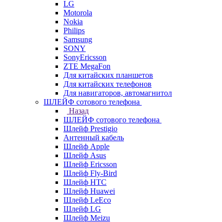
LG
Motorola
Nokia
Philips
Samsung
SONY
SonyEricsson
ZTE MegaFon
Для китайских планшетов
Для китайских телефонов
Для навигаторов, автомагнитол
ШЛЕЙФ сотового телефона
Назад
ШЛЕЙФ сотового телефона
Шлейф Prestigio
Антенный кабель
Шлейф Apple
Шлейф Asus
Шлейф Ericsson
Шлейф Fly-Bird
Шлейф HTC
Шлейф Huawei
Шлейф LeEco
Шлейф LG
Шлейф Meizu