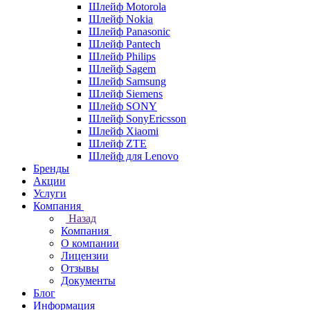
Шлейф Motorola
Шлейф Nokia
Шлейф Panasonic
Шлейф Pantech
Шлейф Philips
Шлейф Sagem
Шлейф Samsung
Шлейф Siemens
Шлейф SONY
Шлейф SonyEricsson
Шлейф Xiaomi
Шлейф ZTE
Шлейф для Lenovo
Бренды
Акции
Услуги
Компания
Назад
Компания
О компании
Лицензии
Отзывы
Документы
Блог
Информация