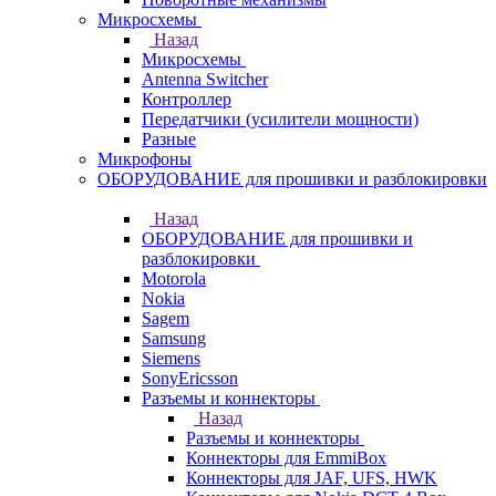
Микросхемы
Назад
Микросхемы
Antenna Switcher
Контроллер
Передатчики (усилители мощности)
Разные
Микрофоны
ОБОРУДОВАНИЕ для прошивки и разблокировки
Назад
ОБОРУДОВАНИЕ для прошивки и
разблокировки
Motorola
Nokia
Sagem
Samsung
Siemens
SonyEricsson
Разъемы и коннекторы
Назад
Разъемы и коннекторы
Коннекторы для EmmiBox
Коннекторы для JAF, UFS, HWK