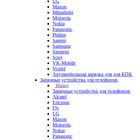
LG
Maxon
Mitsubishi
Motorola
Nokia
Panasonic
Philips
Sagem
Samsung
Siemens
Sony
VK-Mobile
Voxtel
Автомобильная зарядка для для КПК
Зарядные устройства для телефонов
Назад
Зарядные устройства для телефонов
Alcatel
Ericsson
Fly
LG
Maxon
Motorola
Nokia
Panasonic