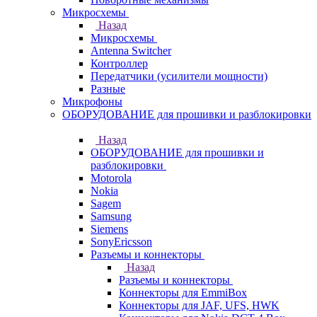
Микросхемы
Назад
Микросхемы
Antenna Switcher
Контроллер
Передатчики (усилители мощности)
Разные
Микрофоны
ОБОРУДОВАНИЕ для прошивки и разблокировки
Назад
ОБОРУДОВАНИЕ для прошивки и
разблокировки
Motorola
Nokia
Sagem
Samsung
Siemens
SonyEricsson
Разъемы и коннекторы
Назад
Разъемы и коннекторы
Коннекторы для EmmiBox
Коннекторы для JAF, UFS, HWK