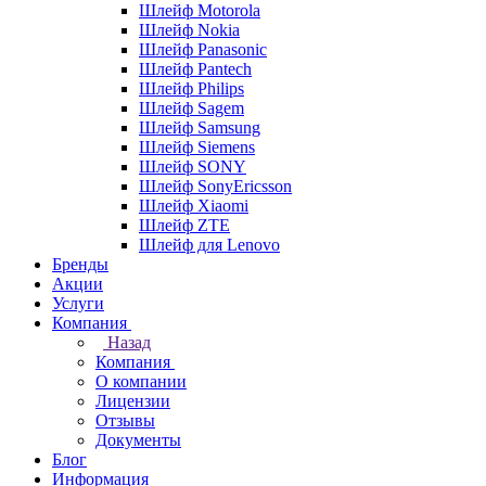
Шлейф Motorola
Шлейф Nokia
Шлейф Panasonic
Шлейф Pantech
Шлейф Philips
Шлейф Sagem
Шлейф Samsung
Шлейф Siemens
Шлейф SONY
Шлейф SonyEricsson
Шлейф Xiaomi
Шлейф ZTE
Шлейф для Lenovo
Бренды
Акции
Услуги
Компания
Назад
Компания
О компании
Лицензии
Отзывы
Документы
Блог
Информация