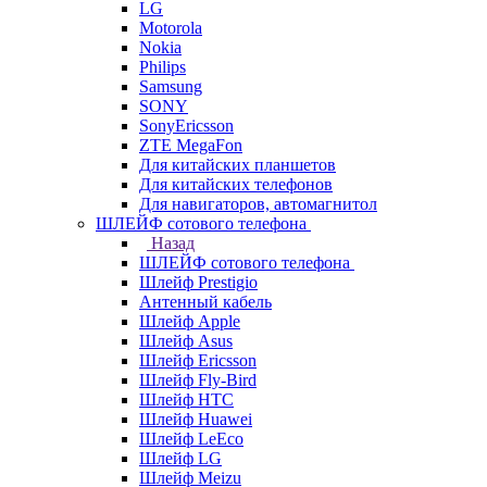
LG
Motorola
Nokia
Philips
Samsung
SONY
SonyEricsson
ZTE MegaFon
Для китайских планшетов
Для китайских телефонов
Для навигаторов, автомагнитол
ШЛЕЙФ сотового телефона
Назад
ШЛЕЙФ сотового телефона
Шлейф Prestigio
Антенный кабель
Шлейф Apple
Шлейф Asus
Шлейф Ericsson
Шлейф Fly-Bird
Шлейф HTC
Шлейф Huawei
Шлейф LeEco
Шлейф LG
Шлейф Meizu