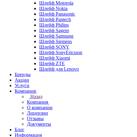
Шлейф Motorola
Шлейф Nokia
Шлейф Panasonic
Шлейф Pantech
Шлейф Philips
Шлейф Sagem
Шлейф Samsung
Шлейф Siemens
Шлейф SONY
Шлейф SonyEricsson
Шлейф Xiaomi
Шлейф ZTE
Шлейф для Lenovo
Бренды
Акции
Услуги
Компания
Назад
Компания
О компании
Лицензии
Отзывы
Документы
Блог
Информация