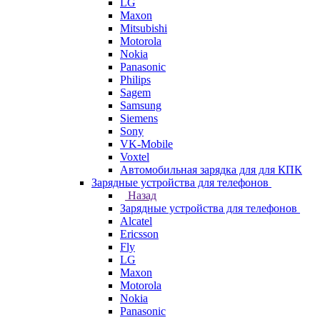
LG
Maxon
Mitsubishi
Motorola
Nokia
Panasonic
Philips
Sagem
Samsung
Siemens
Sony
VK-Mobile
Voxtel
Автомобильная зарядка для для КПК
Зарядные устройства для телефонов
Назад
Зарядные устройства для телефонов
Alcatel
Ericsson
Fly
LG
Maxon
Motorola
Nokia
Panasonic