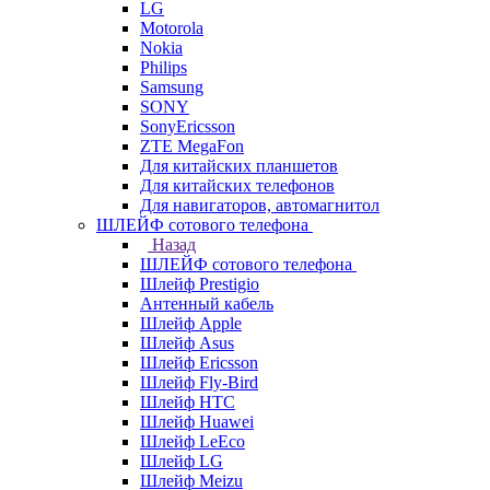
LG
Motorola
Nokia
Philips
Samsung
SONY
SonyEricsson
ZTE MegaFon
Для китайских планшетов
Для китайских телефонов
Для навигаторов, автомагнитол
ШЛЕЙФ сотового телефона
Назад
ШЛЕЙФ сотового телефона
Шлейф Prestigio
Антенный кабель
Шлейф Apple
Шлейф Asus
Шлейф Ericsson
Шлейф Fly-Bird
Шлейф HTC
Шлейф Huawei
Шлейф LeEco
Шлейф LG
Шлейф Meizu