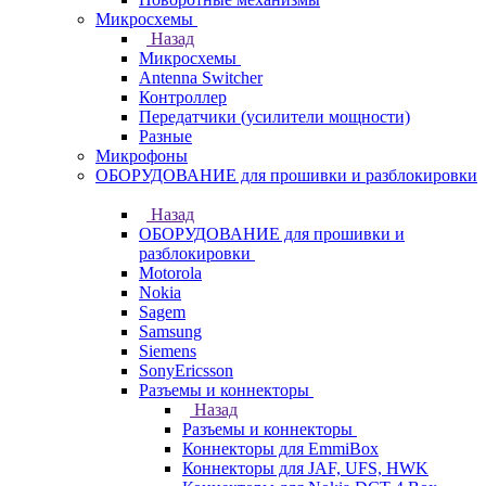
Микросхемы
Назад
Микросхемы
Antenna Switcher
Контроллер
Передатчики (усилители мощности)
Разные
Микрофоны
ОБОРУДОВАНИЕ для прошивки и разблокировки
Назад
ОБОРУДОВАНИЕ для прошивки и
разблокировки
Motorola
Nokia
Sagem
Samsung
Siemens
SonyEricsson
Разъемы и коннекторы
Назад
Разъемы и коннекторы
Коннекторы для EmmiBox
Коннекторы для JAF, UFS, HWK