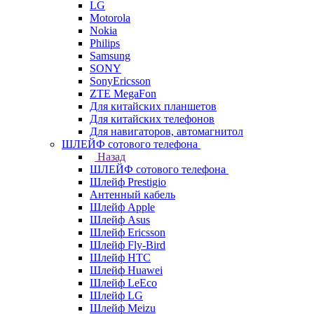
LG
Motorola
Nokia
Philips
Samsung
SONY
SonyEricsson
ZTE MegaFon
Для китайских планшетов
Для китайских телефонов
Для навигаторов, автомагнитол
ШЛЕЙФ сотового телефона
Назад
ШЛЕЙФ сотового телефона
Шлейф Prestigio
Антенный кабель
Шлейф Apple
Шлейф Asus
Шлейф Ericsson
Шлейф Fly-Bird
Шлейф HTC
Шлейф Huawei
Шлейф LeEco
Шлейф LG
Шлейф Meizu