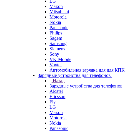
LG
Maxon
Mitsubishi
Motorola
Nokia
Panasonic
Philips
Sagem
Samsung
Siemens
Sony
VK-Mobile
Voxtel
Автомобильная зарядка для для КПК
Зарядные устройства для телефонов
Назад
Зарядные устройства для телефонов
Alcatel
Ericsson
Fly
LG
Maxon
Motorola
Nokia
Panasonic