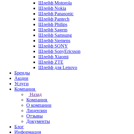
Шлейф Motorola
Шлейф Nokia
Шлейф Panasonic
Шлейф Pantech
Шлейф Philips
Шлейф Sagem
Шлейф Samsung
Шлейф Siemens
Шлейф SONY
Шлейф SonyEricsson
Шлейф Xiaomi
Шлейф ZTE
Шлейф для Lenovo
Бренды
Акции
Услуги
Компания
Назад
Компания
О компании
Лицензии
Отзывы
Документы
Блог
Информация