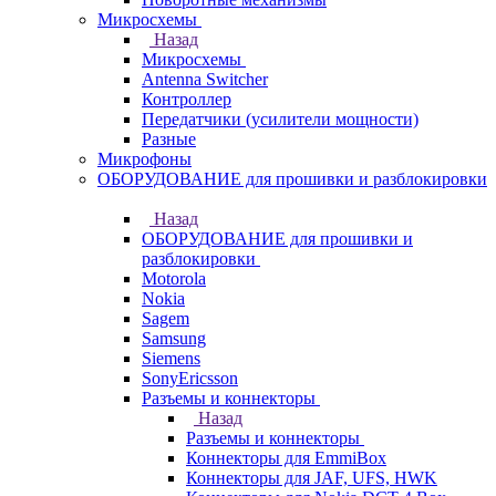
Микросхемы
Назад
Микросхемы
Antenna Switcher
Контроллер
Передатчики (усилители мощности)
Разные
Микрофоны
ОБОРУДОВАНИЕ для прошивки и разблокировки
Назад
ОБОРУДОВАНИЕ для прошивки и
разблокировки
Motorola
Nokia
Sagem
Samsung
Siemens
SonyEricsson
Разъемы и коннекторы
Назад
Разъемы и коннекторы
Коннекторы для EmmiBox
Коннекторы для JAF, UFS, HWK