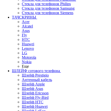
Стекла для телефонов Philips
Стекла для телефонов Samsung
Стекла для телефонов Siemens
ТАЧСКРИНЫ
Acer
Alcatel
Asus
Fly
HTC
Huawei
Lenovo
LG
Motorola
Nokia
Еще
ШЛЕЙФ сотового телефона
Шлейф Prestigio
Антенный кабель
Шлейф Apple
Шлейф Asus
Шлейф Ericsson
Шлейф Fly-Bird
Шлейф HTC
Шлейф Huawei
Шлейф LeEco