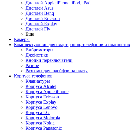
Дисплей Apple iPhone, iPod, iPad
Дисплей Asus
Дисплей Benq
Дисплей Ericsson
Дисплей Explay
Дисплей Fly
Еще
Камеры
Комплектующие для смартфонов, телефонов и планшетов
Вибромоторы
Джойстики
Кнопки переключатели
Разное
Разъемы для шлейфов на плату
Корпуса телефонов
Клавиатуры
Корпуса Alcatel
Корпуса Apple iPhone
Корпуса Ericsson
Корпуса Explay
Корпуса Lenovo
Корпуса LG
Корпуса Motorola
Корпуса Nokia
Корпуса Panasonic