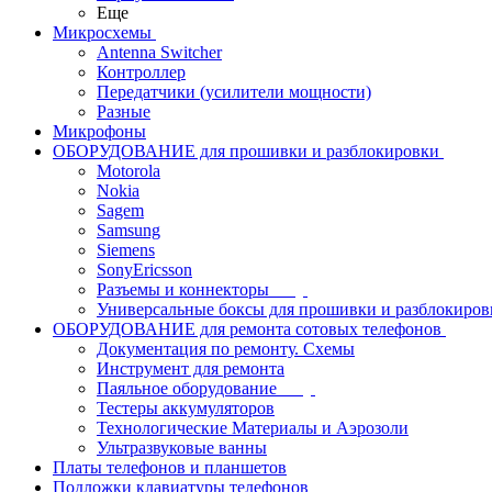
Еще
Микросхемы
Antenna Switcher
Контроллер
Передатчики (усилители мощности)
Разные
Микрофоны
ОБОРУДОВАНИЕ для прошивки и разблокировки
Motorola
Nokia
Sagem
Samsung
Siemens
SonyEricsson
Разъемы и коннекторы
Универсальные боксы для прошивки и разблокиров
ОБОРУДОВАНИЕ для ремонта сотовых телефонов
Документация по ремонту. Схемы
Инструмент для ремонта
Паяльное оборудование
Тестеры аккумуляторов
Технологические Материалы и Аэрозоли
Ультразвуковые ванны
Платы телефонов и планшетов
Подложки клавиатуры телефонов