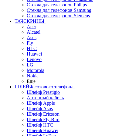
Стекла для телефонов Philips
Стекла для телефонов Samsung
Стекла для телефонов Siemens
ТАЧСКРИНЫ
Acer
Alcatel
Asus
Fly
HTC
Huawei
Lenovo
LG
Motorola
Nokia
Еще
ШЛЕЙФ сотового телефона
Шлейф Prestigio
Антенный кабель
Шлейф Apple
Шлейф Asus
Шлейф Ericsson
Шлейф Fly-Bird
Шлейф HTC
Шлейф Huawei
Шлейф LeEco