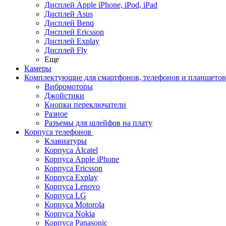
Дисплей Apple iPhone, iPod, iPad
Дисплей Asus
Дисплей Benq
Дисплей Ericsson
Дисплей Explay
Дисплей Fly
Еще
Камеры
Комплектующие для смартфонов, телефонов и планшетов
Вибромоторы
Джойстики
Кнопки переключатели
Разное
Разъемы для шлейфов на плату
Корпуса телефонов
Клавиатуры
Корпуса Alcatel
Корпуса Apple iPhone
Корпуса Ericsson
Корпуса Explay
Корпуса Lenovo
Корпуса LG
Корпуса Motorola
Корпуса Nokia
Корпуса Panasonic