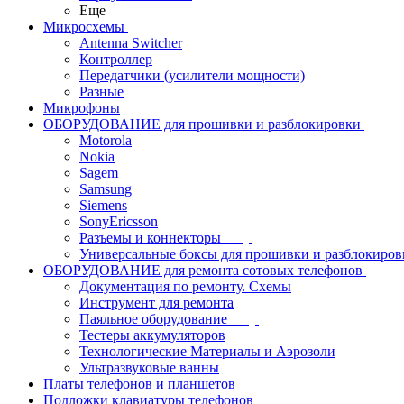
Еще
Микросхемы
Antenna Switcher
Контроллер
Передатчики (усилители мощности)
Разные
Микрофоны
ОБОРУДОВАНИЕ для прошивки и разблокировки
Motorola
Nokia
Sagem
Samsung
Siemens
SonyEricsson
Разъемы и коннекторы
Универсальные боксы для прошивки и разблокиров
ОБОРУДОВАНИЕ для ремонта сотовых телефонов
Документация по ремонту. Схемы
Инструмент для ремонта
Паяльное оборудование
Тестеры аккумуляторов
Технологические Материалы и Аэрозоли
Ультразвуковые ванны
Платы телефонов и планшетов
Подложки клавиатуры телефонов