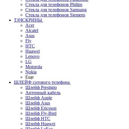
Стекла для телефонов Philips
Стекла для телефонов Samsung
Стекла для телефонов Siemens
ТАЧСКРИНЫ
Acer
Alcatel
Asus
Fly
HTC
Huawei
Lenovo
LG
Motorola
Nokia
Еще
ШЛЕЙФ сотового телефона
Шлейф Prestigio
Антенный кабель
Шлейф Apple
Шлейф Asus
Шлейф Ericsson
Шлейф Fly-Bird
Шлейф HTC
Шлейф Huawei
Шлейф LeEco