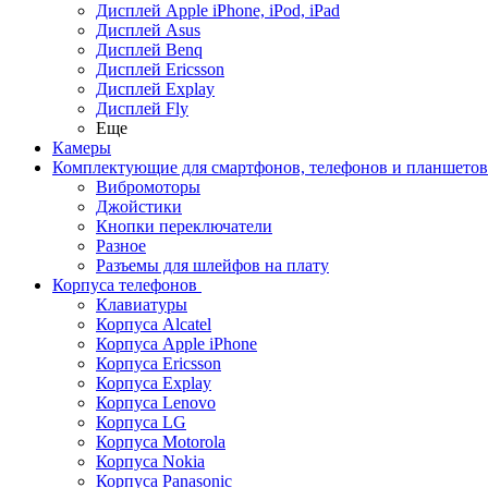
Дисплей Apple iPhone, iPod, iPad
Дисплей Asus
Дисплей Benq
Дисплей Ericsson
Дисплей Explay
Дисплей Fly
Еще
Камеры
Комплектующие для смартфонов, телефонов и планшетов
Вибромоторы
Джойстики
Кнопки переключатели
Разное
Разъемы для шлейфов на плату
Корпуса телефонов
Клавиатуры
Корпуса Alcatel
Корпуса Apple iPhone
Корпуса Ericsson
Корпуса Explay
Корпуса Lenovo
Корпуса LG
Корпуса Motorola
Корпуса Nokia
Корпуса Panasonic