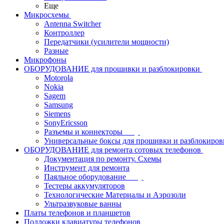
Еще
Микросхемы
Antenna Switcher
Контроллер
Передатчики (усилители мощности)
Разные
Микрофоны
ОБОРУДОВАНИЕ для прошивки и разблокировки
Motorola
Nokia
Sagem
Samsung
Siemens
SonyEricsson
Разъемы и коннекторы
Универсальные боксы для прошивки и разблокиров
ОБОРУДОВАНИЕ для ремонта сотовых телефонов
Документация по ремонту. Схемы
Инструмент для ремонта
Паяльное оборудование
Тестеры аккумуляторов
Технологические Материалы и Аэрозоли
Ультразвуковые ванны
Платы телефонов и планшетов
Подложки клавиатуры телефонов