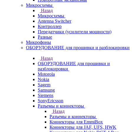
Микросхемы
Назад
Микросхемы
Antenna Switcher
Контроллер
Передатчики (усилители мощности)
Разные
Микрофоны
ОБОРУДОВАНИЕ для прошивки и разблокировки
Назад
ОБОРУДОВАНИЕ для прошивки и
разблокировки
Motorola
Nokia
Sagem
Samsung
Siemens
SonyEricsson
Разъемы и коннекторы
Назад
Разъемы и коннекторы
Коннекторы для EmmiBox
Коннекторы для JAF, UFS, HWK