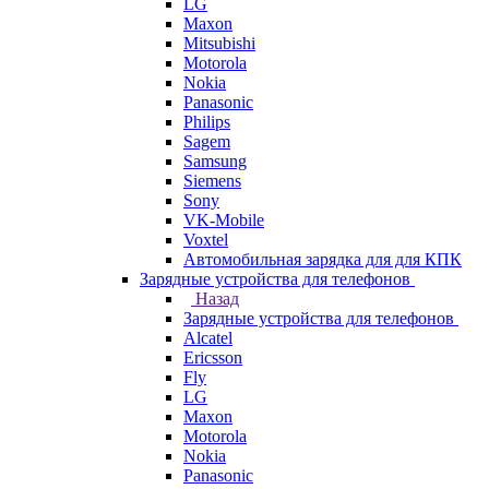
LG
Maxon
Mitsubishi
Motorola
Nokia
Panasonic
Philips
Sagem
Samsung
Siemens
Sony
VK-Mobile
Voxtel
Автомобильная зарядка для для КПК
Зарядные устройства для телефонов
Назад
Зарядные устройства для телефонов
Alcatel
Ericsson
Fly
LG
Maxon
Motorola
Nokia
Panasonic