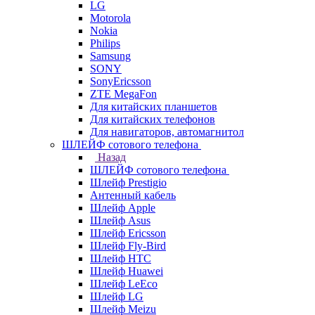
LG
Motorola
Nokia
Philips
Samsung
SONY
SonyEricsson
ZTE MegaFon
Для китайских планшетов
Для китайских телефонов
Для навигаторов, автомагнитол
ШЛЕЙФ сотового телефона
Назад
ШЛЕЙФ сотового телефона
Шлейф Prestigio
Антенный кабель
Шлейф Apple
Шлейф Asus
Шлейф Ericsson
Шлейф Fly-Bird
Шлейф HTC
Шлейф Huawei
Шлейф LeEco
Шлейф LG
Шлейф Meizu