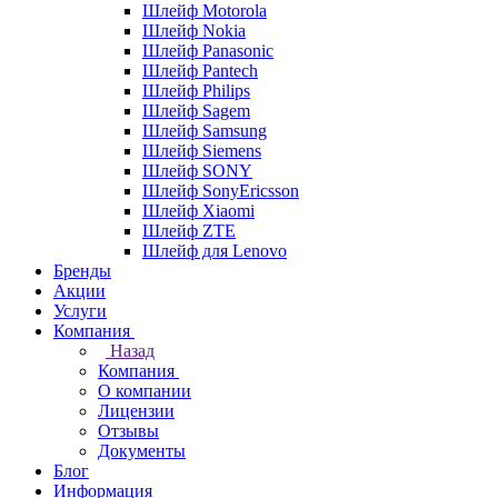
Шлейф Motorola
Шлейф Nokia
Шлейф Panasonic
Шлейф Pantech
Шлейф Philips
Шлейф Sagem
Шлейф Samsung
Шлейф Siemens
Шлейф SONY
Шлейф SonyEricsson
Шлейф Xiaomi
Шлейф ZTE
Шлейф для Lenovo
Бренды
Акции
Услуги
Компания
Назад
Компания
О компании
Лицензии
Отзывы
Документы
Блог
Информация